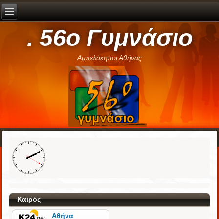
. 56ο Γυμνάσιο
Αμπελόκηποι Αθήνας
Καιρός