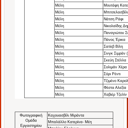
Μέλη
Μουτάφη
Κατε
Μέλη
Μπιτσελασβίλ
Μέλη
Νάτση Ράφι
Μέλη
Νικολαϊδης Δη
Μέλη
Παναγιώτου 
Μέλη
Πάνος Έρικα
Μέλη
Σατίεβ Βίλη
Μέλη
Σινγκ Σιμράν 
Μέλη
Σκεύη Στέλλα
Μέλη
Σολιμάν Χέρα
Μέλη
Σόρι Ρέντι
Μέλη
Τζιμένο Καρολ
Μέλη
Φέστα Αλεξία
Μέλη
Χαβιέρ Τζελίν
Φωτογραφική
Καχουασβίλι
Μιράντα
Ομάδα
Μπαλάλλο
Κατερίνα-
Μέη
Εργαστηρίου