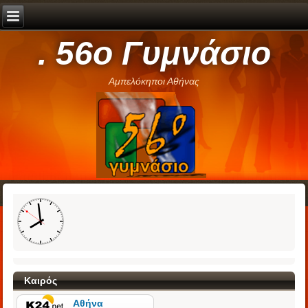
. 56ο Γυμνάσιο
Αμπελόκηποι Αθήνας
Καιρός