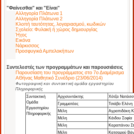
"Φαίνεσθαι" και "Είναι"
Αλληγορία Πλάτωνα 1
Αλληγορία Πλάτωνα 2
Κλοπή ταυτότητας, λογαριασμού, κωδικών
Σχολείο: Φυλακή ή χώρος δημιουργίας
Ήχος
Εικόνα
Νάρκισσος
Προσφυγικά Αμπελοκήπων
Συντελεστές των προγραμμάτων και παρουσιάσεις
Παρουσίαση του προγράμματος στο 7ο Διαμέρισμα
ΑΘήνας Μαθητικό Συνέδριο (23/06/2014)
Φωτογραφική και συντακτική ομάδα εργαστηρίου
Πληροφορικής
Συντακτική
Αρχισυντάκτης
Χότζα Νατάσ
Ομάδα
Γραμματέας
Τσιάβο
Ελένη
Εργαστηρίου
Μέλη
Αγραπιδάκη
Κ
Πληροφορικής
Μέλη
Κάιδου Σοφία
Μέλη
Καραπάνου Σ
Μέλη
Κατσαρού Βά