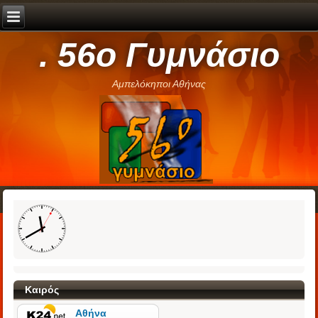
. 56ο Γυμνάσιο
Αμπελόκηποι Αθήνας
Καιρός