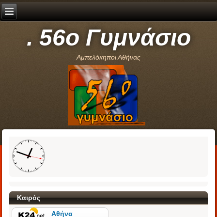
. 56ο Γυμνάσιο
Αμπελόκηποι Αθήνας
Καιρός