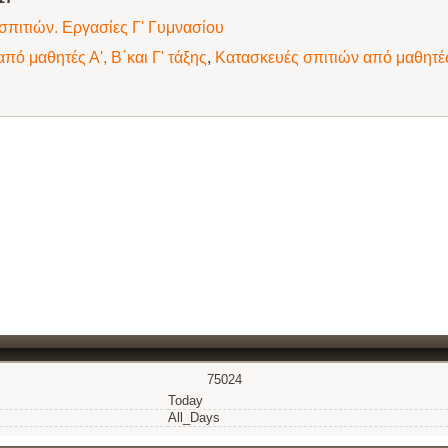
σπιτιών. Εργασίες Γ' Γυμνασίου
πό μαθητές Α', Β΄και Γ' τάξης
,
Κατασκευές σπιτιών από μαθητές 
75024
Today
All_Days