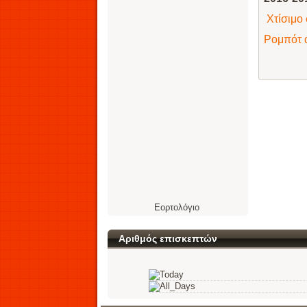
Χτίσιμο 
Ρομπότ α
Εορτολόγιο
Αριθμός επισκεπτών