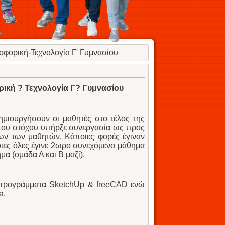
οφορική-Τεχνολογία Γ' Γυμνασίου
ική ? Τεχνολογία Γ? Γυμνασίου
μιουργήσουν οι μαθητές στο τέλος της
ού του στόχου υπήρξε συνεργασία ως προς
ν των μαθητών. Κάποιες φορές έγιναν
ιες όλες έγινε 2ωρο συνεχόμενο μάθημα
α (ομάδα Α και Β μαζί).
α προγράμματα SketchUp & freeCAD ενώ
a.