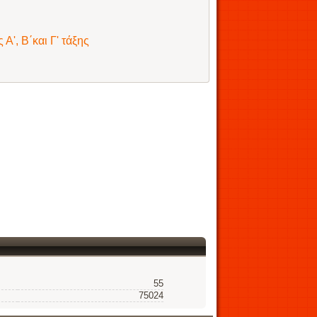
Α', Β΄και Γ' τάξης
55
75024