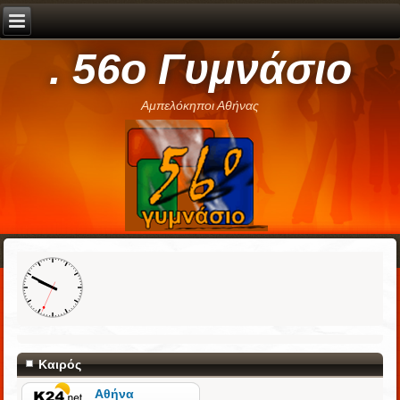
. 56ο Γυμνάσιο
Αμπελόκηποι Αθήνας
Καιρός