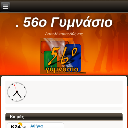
. 56ο Γυμνάσιο
Αμπελόκηποι Αθήνας
Καιρός