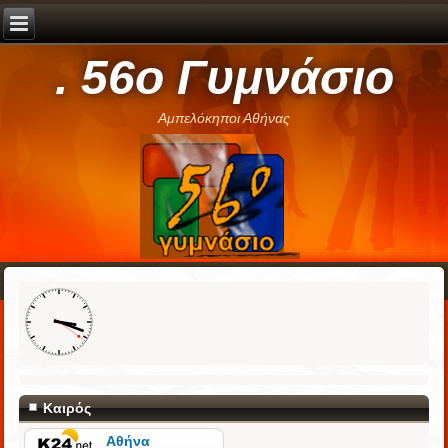
. 56ο Γυμνάσιο
Αμπελόκηποι Αθήνας
Καιρός