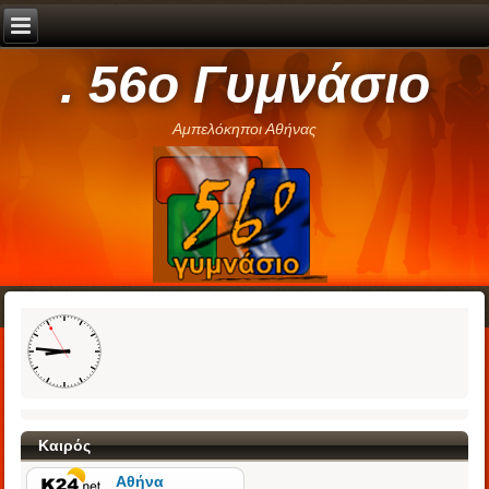
. 56ο Γυμνάσιο
Αμπελόκηποι Αθήνας
Καιρός