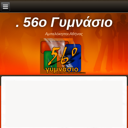
. 56ο Γυμνάσιο
Αμπελόκηποι Αθήνας