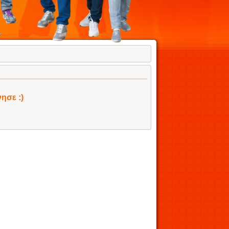
ησε :)