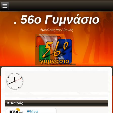
. 56ο Γυμνάσιο
Αμπελόκηποι Αθήνας
Καιρός