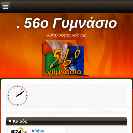
. 56ο Γυμνάσιο
Αμπελόκηποι Αθήνας
Καιρός