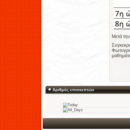
Μετά την
Συγκεκρ
Φωτογρα
μαθημάτ
Αριθμός επισκεπτών