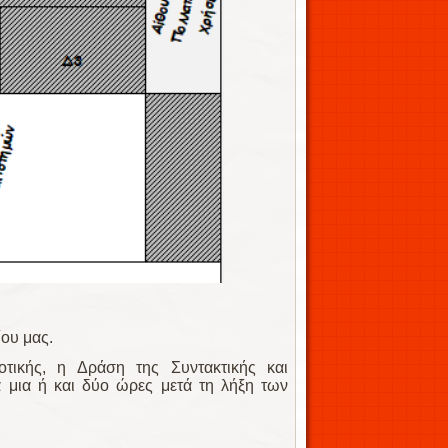
ου μας.
τικής, η Δράση της Συντακτικής και
μια ή και δύο ώρες μετά τη λήξη των