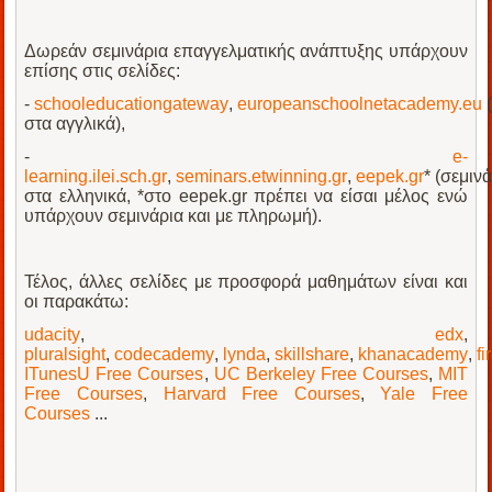
Δωρεάν σεμινάρια επαγγελματικής ανάπτυξης υπάρχουν
επίσης στις σελίδες:
-
schooleducationgateway
,
europeanschoolnetacademy.eu
(
στα αγγλικά),
-
e-
learning.ilei.sch.gr
,
seminars.etwinning.gr
,
eepek.gr
* (σεμιν
στα ελληνικά, *στο eepek.gr πρέπει να είσαι μέλος ενώ
υπάρχουν σεμινάρια και με πληρωμή).
Τέλος, άλλες σελίδες με προσφορά μαθημάτων είναι και
οι παρακάτω:
udacity
,
edx
,
pluralsight
,
codecademy
,
lynda
,
skillshare
,
khanacademy
,
f
ITunesU Free Courses
,
UC Berkeley Free Courses
,
MIT
Free Courses
,
Harvard Free Courses
,
Yale Free
Courses
...