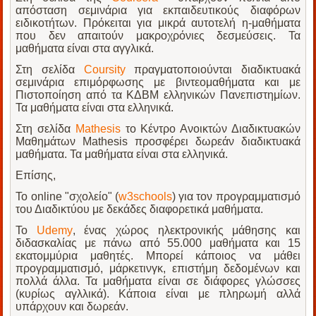
απόσταση σεμινάρια για εκπαιδευτικούς διαφόρων
ειδικοτήτων. Πρόκειται για μικρά αυτοτελή η-μαθήματα
που δεν απαιτούν μακροχρόνιες δεσμεύσεις. Τα
μαθήματα είναι στα αγγλικά.
Στη σελίδα
Coursity
πραγματοποιούνται διαδικτυακά
σεμινάρια επιμόρφωσης με βιντεομαθήματα και με
Πιστοποίηση από τα ΚΔΒΜ ελληνικών Πανεπιστημίων.
Τα μαθήματα είναι στα ελληνικά.
Στη σελίδα
Mathesis
το Κέντρο Ανοικτών Διαδικτυακών
Μαθημάτων Mathesis προσφέρει δωρεάν διαδικτυακά
μαθήματα. Τα μαθήματα είναι στα ελληνικά.
Επίσης,
Το online "σχολείο" (
w3schools
) για τον προγραμματισμό
του Διαδικτύου με δεκάδες διαφορετικά μαθήματα.
Το
Udemy
, ένας χώρος ηλεκτρονικής μάθησης και
διδασκαλίας με πάνω από 55.000 μαθήματα και 15
εκατομμύρια μαθητές. Μπορεί κάποιος να μάθει
προγραμματισμό, μάρκετινγκ, επιστήμη δεδομένων και
πολλά άλλα. Τα μαθήματα είναι σε διάφορες γλώσσες
(κυρίως αγλλικά). Κάποια είναι με πληρωμή αλλά
υπάρχουν και δωρεάν.