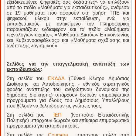
εξειδικευμένες ψηφιακές σας δεξιότητες» να επιλέξουν
από το πεδίο «Μαθήματα για εκπαιδευτικούς», ανάμεσα
σε 19 μαθήματα που αφορούν στη χρήση ΤΠΕ και
ψηφιακού υλικού στην εκπαίδευση, ενώ για
εκπαιδευτικούς με αντικείμενο την Πληροφορική
παρουσιάζουν ενδιαφέρον και τα πεδία «Μαθήματα
τεχνολογιών αιχμής», «Μαθήματα Δικτύων Επικοινωνίας
και Κυβερνοασφάλειας» και «Μαθήματα σχεδίασης και
ανάπτυξης λογισμικού».
Σελίδες για την επαγγελματική ανάπτυξη των
εκπαιδευτικών
:
Στη σελίδα του
ΕΚΔΔΑ
(Εθνικό Κέντρο Δημόσιας
Διοίκησης και Αυτοδιοίκησης - εθνικός στρατηγικός
φορέας ανάπτυξης του ανθρώπινου δυναμικού της
δημόσιας διοίκησης) υπάρχουν δωρεάν επιμορφωτικά
προγράμματα για όλους του Δημόσιους Υπαλλήλους
που θέλουν να βελτιώσουν τις γνώσεις τους.
Στη σελίδα του
ΙΕΠ
(Ινστιτούτο Εκπαιδευτικής
Πολιτικής) υπάρχουν δωρεάν και επίκαιρα επιμορφωτικά
προγράμματα για εκπαιδευτικούς.
Στη σελίδα της
Coursera
υπάρχουν πολλά από