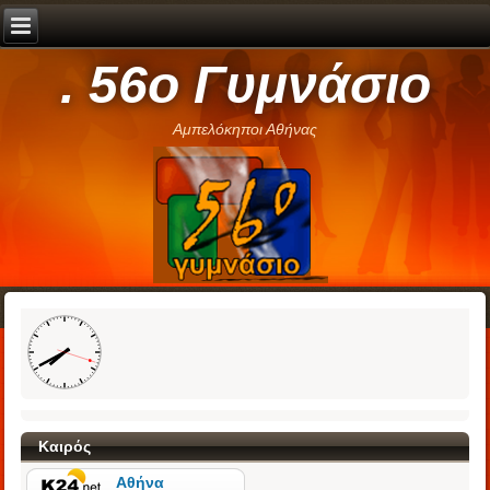
. 56ο Γυμνάσιο
Αμπελόκηποι Αθήνας
Καιρός