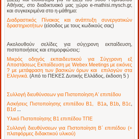
Αθήνας, στο διαδικτυακό μας χώρο e-mathisi.mysch.gr,
και συγκεκριμένα στο η-μάθημα:
Διαδραστικός Πίνακας και ανάπτυξη συνεργατικών
δραστηριοτήτων
(είσοδος με τους κωδικούς σας)
Ακολουθούν σελίδες για σύγχρονη εκπαίδευση,
πιστοποιήσεις και επιμορφώσεις:
Μικρός οδηγός εκπαιδευτικού για Σύγχρονη εξ
Αποστάσεως Εκπαίδευση με Webex Meetings με εικόνες
? με μετάφραση των βασικών όρων και επιλογών στα
Ελληνικά.
(Από το ΠΕΚΕΣ Δυτικής Ελλάδος, έκδοση 5 )
Συλλογή διευθύνσεων για Πιστοποίηση Α' επιπέδου
Ασκήσεις Πιστοποίησης επιπέδου Β1,
B1a
,
B1b
,
B1c
,
B1d
...
Υλικό Πιστοποίησης Β1 επιπέδου ΤΠΕ
Συλλογή διευθύνσεων για Πιστοποίηση Β΄ επιπέδου (+
πλατφόρμες διδακτικού υλικού)