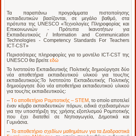
Τα παραπάνω προγράμματα πιστοποίησης
εκπαιδευτικών βασίζονται, σε μεγάλο βαθμό, στα
πρότυπα της UNESCO «Τεχνολογίες Πληροφορίας και
Επικοινωνιών - Πρότυπα Ικανοτήτων για
Εκπαιδευτικούς / Information and Communication
Technologies - Competency Standards For Teachers
ICT-CST»
Περισσότερες πληροφορίες για το μοντέλο ICT-CST της
UNESCO θα βρείτε
εδώ
Το Ινστιτούτο Εκπαιδευτικής Πολιτικής δημιούργησε δύο
νέα αποθετήρια εκπαιδευτικού υλικού για τους/τις
εκπαιδευτικούς:Το Ινστιτούτο Εκπαιδευτικής Πολιτικής
δημιούργησε δύο νέα αποθετήρια εκπαιδευτικού υλικού
για τους/τις εκπαιδευτικούς:
--
Τo αποθετήριο Ρομποτικής – STEM
, το οποίο αποτελεί
έναν κόμβο εκπαιδευτικών πόρων, ειδικά σχεδιασμένων
για την υποστήριξη της χρήσης εξοπλισμού Ρομποτικής
που έχει διατεθεί σε Νηπιαγωγεία, Δημοτικά και
Γυμνάσια.
--
Το αποθετήριο σχεδίων μαθημάτων για τα Διαδραστικά