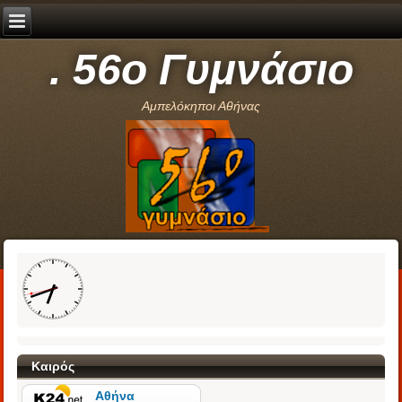
. 56ο Γυμνάσιο
Αμπελόκηποι Αθήνας
Καιρός