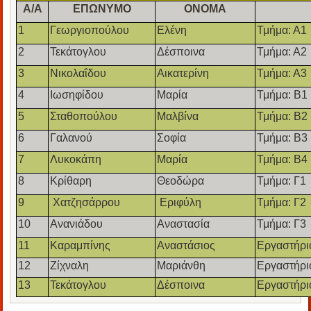
A/A
ΕΠΩΝΥΜΟ
ΟΝΟΜΑ
1
Γεωργιοπούλου
Ελένη
Τμήμα: Α1
2
Τεκάτογλου
Δέσποινα
Τμήμα: Α2
3
Νικολαΐδου
Αικατερίνη
Τμήμα: Α3
4
Ιωσηφίδου
Μαρία
Τμήμα: Β1
5
Σταθοπούλου
Μαλβίνα
Τμήμα: Β2
6
Γαλανού
Σοφία
Τμήμα: Β3
7
Λυκοκάπη
Μαρία
Τμήμα: Β4
8
Κρίθαρη
Θεοδώρα
Τμήμα: Γ1
9
Χατζησάρρου
Εριφύλη
Τμήμα: Γ2
10
Ανανιάδου
Αναστασία
Τμήμα: Γ3
11
Καραμπίνης
Αναστάσιος
Εργαστήρι
12
Ζίχναλη
Μαριάνθη
Εργαστήρι
13
Τεκάτογλου
Δέσποινα
Εργαστήρι