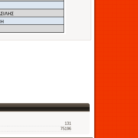
131
75196