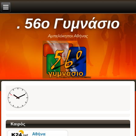
. 56ο Γυμνάσιο
Αμπελόκηποι Αθήνας
Καιρός