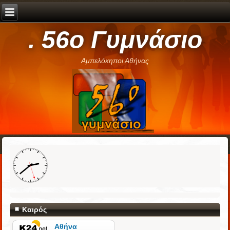
. 56ο Γυμνάσιο
Αμπελόκηποι Αθήνας
Καιρός