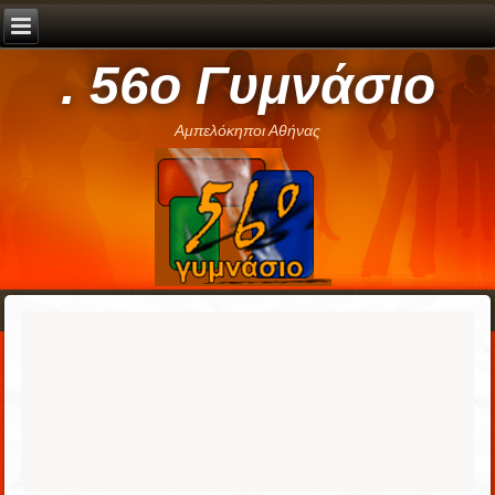
. 56ο Γυμνάσιο
Αμπελόκηποι Αθήνας